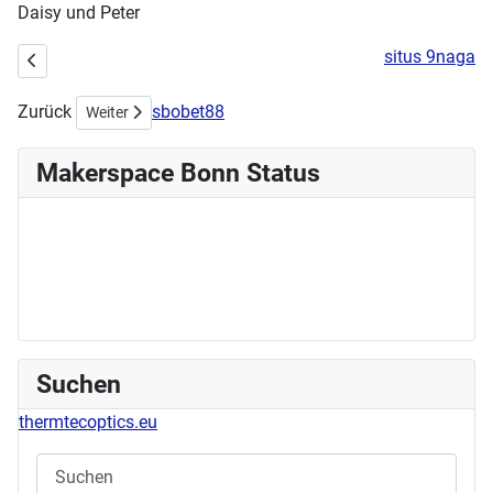
Daisy und Peter
situs 9naga
Vorheriger Beitrag: Makerspace auf der Code-Week 2022
Zurück
sbobet88
Nächster Beitrag: Sonntags-Makern mit Janto
Weiter
Makerspace Bonn Status
Suchen
thermtecoptics.eu