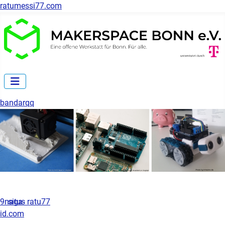
ratumessi77.com
bandarqq
9naga-
situs ratu77
id.com