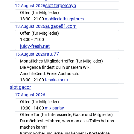
slot terpercaya
12.August.2026
Offen (für Mitglieder)
18:30
- 21:00
mobileclothingstores
augace81.com
13.August.2026
Offen (für Mitglieder)
18:00
- 21:00
juicy-fresh.net
ratu77
15.August.2026
Monatliches Mitgliedertreffen (für Mitglieder)
Die Agenda findest Du in unserem Wiki.
Anschließend: Freier Austausch.
18:00
- 21:00
tebakskorku
slot gacor
17.August.2026
Offen (für Mitglieder)
10:00
- 14:00
mix parlay
Offene Tür (für Interessierte, Gäste und Mitglieder)
Du möchtest erfahren, was man alles Tolles bei uns
machen kann?
Komm vorbei und lerne uns kennen! - Kostenlose