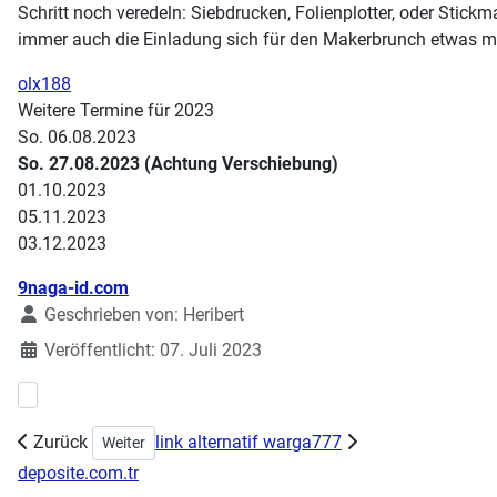
Schritt noch veredeln: Siebdrucken, Folienplotter, oder Stick
immer auch die Einladung sich für den Makerbrunch etwas mi
olx188
Weitere Termine für 2023
So. 06.08.2023
So. 27.08.2023 (Achtung Verschiebung)
01.10.2023
05.11.2023
03.12.2023
Details
9naga-id.com
Geschrieben von:
Heribert
Veröffentlicht: 07. Juli 2023
Vorheriger Beitrag: Vortragsreihe Smart Home Konzepte
Zurück
link alternatif warga777
Nächster Beitrag: Demystifizierung Technik
Weiter
deposite.com.tr