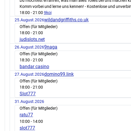
Du möchtest erfahren, was man alles Tolles bei uns machen 
Komm vorbei und lerne uns kennen! - Kostenlose und unverbin
18:00
- 21:00
9koi
wildandgriffiths.co.uk
25.August.2026
Offen (für Mitglieder)
18:00
- 21:00
judislots.net
9naga
26.August.2026
Offen (für Mitglieder)
18:30
- 21:00
bandar casino
domino99.link
27.August.2026
Offen (für Mitglieder)
18:00
- 21:00
Slot777
31.August.2026
Offen (für Mitglieder)
ratu77
10:00
- 14:00
slot777