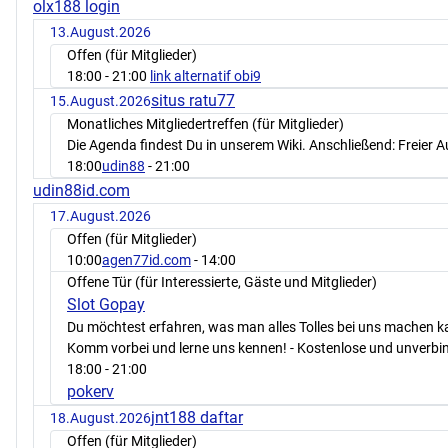
olx188 login
13.August.2026
Offen (für Mitglieder)
18:00
- 21:00
link alternatif obi9
situs ratu77
15.August.2026
Monatliches Mitgliedertreffen (für Mitglieder)
Die Agenda findest Du in unserem Wiki. Anschließend: Freier 
18:00
udin88
- 21:00
udin88id.com
17.August.2026
Offen (für Mitglieder)
10:00
agen77id.com
- 14:00
Offene Tür (für Interessierte, Gäste und Mitglieder)
Slot Gopay
Du möchtest erfahren, was man alles Tolles bei uns machen 
Komm vorbei und lerne uns kennen! - Kostenlose und unverbin
18:00
- 21:00
pokerv
jnt188 daftar
18.August.2026
Offen (für Mitglieder)