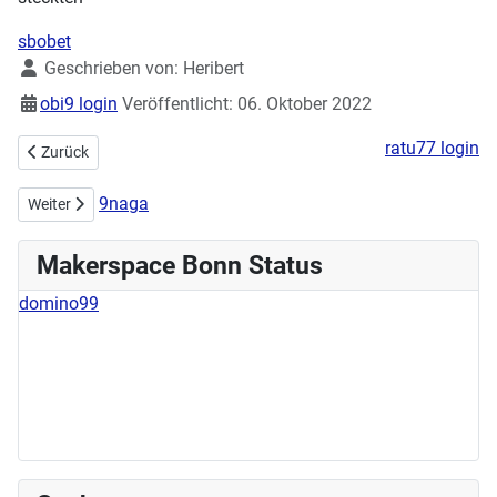
sbobet
Details
Geschrieben von:
Heribert
obi9 login
Veröffentlicht: 06. Oktober 2022
ratu77 login
Vorheriger Beitrag: Makerspace auf dem Futurecamp 2022
Zurück
9naga
Nächster Beitrag: Makerspace goes Dancing
Weiter
Makerspace Bonn Status
domino99