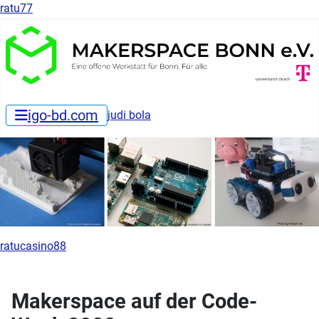
ratu77
igo-bd.com
judi bola
ratucasino88
Makerspace auf der Code-