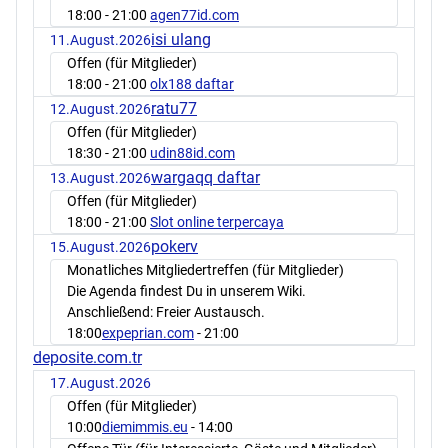
18:00
- 21:00
agen77id.com
isi ulang
11.August.2026
Offen (für Mitglieder)
18:00
- 21:00
olx188 daftar
ratu77
12.August.2026
Offen (für Mitglieder)
18:30
- 21:00
udin88id.com
wargaqq daftar
13.August.2026
Offen (für Mitglieder)
18:00
- 21:00
Slot online terpercaya
pokerv
15.August.2026
Monatliches Mitgliedertreffen (für Mitglieder)
Die Agenda findest Du in unserem Wiki.
Anschließend: Freier Austausch.
18:00
expeprian.com
- 21:00
deposite.com.tr
17.August.2026
Offen (für Mitglieder)
10:00
diemimmis.eu
- 14:00