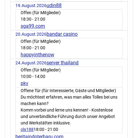
udin88
19.August.2026
Offen (für Mitglieder)
18:30
- 21:00
sga99.com
bandar casino
20.August.2026
Offen (für Mitglieder)
18:00
- 21:00
happyinthenow
server thailand
24.August.2026
Offen (für Mitglieder)
10:00
- 14:00
pkv
Offene Tür (für Interessierte, Gäste und Mitglieder)
Du möchtest erfahren, was man alles Tolles bei uns
machen kann?
Komm vorbei und lerne uns kennen! - Kostenlose
und unverbindliche Führung durch unser Angebot
und Werkstätten inklusive.
olx188
18:00
- 21:00
beritaindoterbaru.com