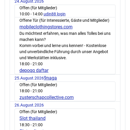
24.August.2026
Offen (für Mitglieder)
10:00
- 14:00
udin88 login
Offene Tür (für Interessierte, Gäste und Mitglieder)
mobileclothingstores.com
Du möchtest erfahren, was man alles Tolles bei uns
machen kann?
Komm vorbei und lerne uns kennen! - Kostenlose
und unverbindliche Führung durch unser Angebot
und Werkstätten inklusive.
18:00
- 21:00
depoqq daftar
9naga
25.August.2026
Offen (für Mitglieder)
18:00
- 21:00
zusterschapcollective.com
26.August.2026
Offen (für Mitglieder)
Slot thailand
18:30
- 21:00