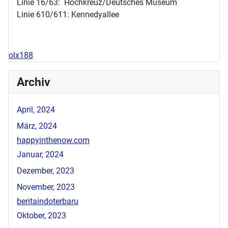
Linie 16/63: Hochkreuz/Deutsches Museum
Linie 610/611: Kennedyallee
olx188
Archiv
April, 2024
März, 2024
happyinthenow.com
Januar, 2024
Dezember, 2023
November, 2023
beritaindoterbaru
Oktober, 2023