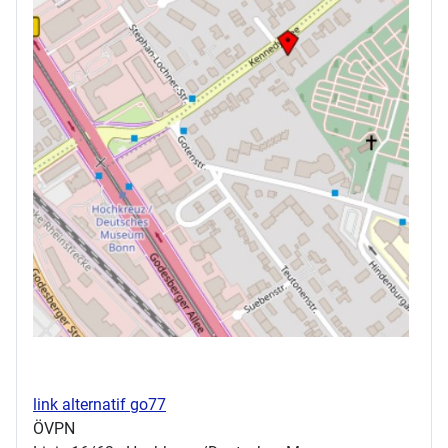
link alternatif go77
ÖVPN