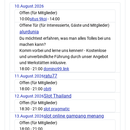
10.August.2026
Offen (für Mitglieder)
10:00
situs 9koi
- 14:00
Offene Tür (für Interessierte, Gäste und Mitglieder)
alurdunia
Du möchtest erfahren, was man alles Tolles bei uns
machen kann?
Komm vorbei und lerne uns kennen! - Kostenlose
und unverbindliche Führung durch unser Angebot
und Werkstätten inklusive.
18:00
- 21:00
domino99.link
ratu77
11.August.2026
Offen (für Mitglieder)
18:00
- 21:00
obi9
Slot Thailand
12.August.2026
Offen (für Mitglieder)
18:30
- 21:00
slot pragmatic
slot online gampang menang
13.August.2026
Offen (für Mitglieder)
18:00
- 21:00