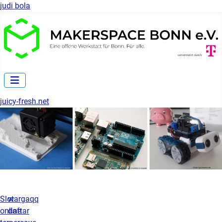
judi bola
juicy-fresh.net
Slot
wargaqq
online
daftar