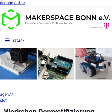
depoqq daftar
ratu77
agen77
slot
Workshop Demystifizierung