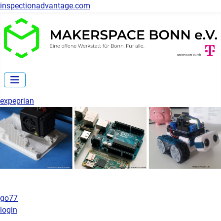
inspectionadvantage.com
expeprian
go77
login