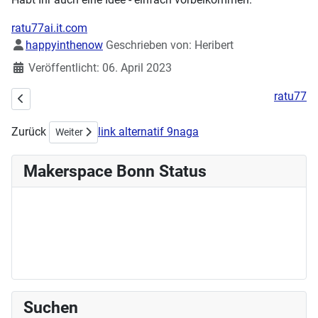
ratu77ai.it.com
Details
happyinthenow
Geschrieben von:
Heribert
Veröffentlicht: 06. April 2023
ratu77
Vorheriger Beitrag: Buchbinden / Bookbinding Workshop (Deutsch & 
Zurück
link alternatif 9naga
Nächster Beitrag: Hackaton im Makerspace
Weiter
Makerspace Bonn Status
Suchen