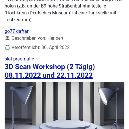
holen (z.B. an der B9 höhe Straßenbahnhaltestelle
"Hochkreuz/Deutsches Museum" ist eine Tankstelle mit
Testzentrum).
go77 daftar
Details
Geschrieben von:
Heribert
Veröffentlicht: 30. April 2022
slot pragmatic
3D Scan Workshop (2 Tägig)
08.11.2022 und 22.11.2022