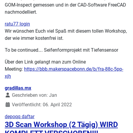
GOM-Inspect gemessen und in der CAD-Software FreeCAD
nachmodelliert.
ratu77 login
Wir wünschen Euch viel Spaß mit diesem tollen Workshop,
der wie immer kostenfrei ist.
To be continued…. Seifenformprojekt mit Tiefensensor
Über den Link gelangt man zum Online
Meeting:
https://bbb.makerspacebonn.de/b/fra-88c-5pp-
xjh
Details
gradillas.mx
Geschrieben von:
Jan
Veröffentlicht: 06. April 2022
depoqq daftar
3D Scan Workshop (2 Tägig) WIRD