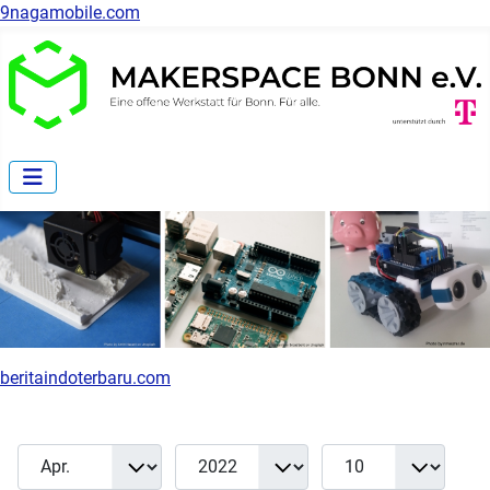
9nagamobile.com
beritaindoterbaru.com
Monat
Jahr
Anzeige #
Filter