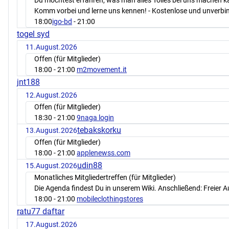
Du möchtest erfahren, was man alles Tolles bei uns machen 
Komm vorbei und lerne uns kennen! - Kostenlose und unverbin
18:00
igo-bd
- 21:00
togel syd
11.August.2026
Offen (für Mitglieder)
18:00
- 21:00
m2movement.it
jnt188
12.August.2026
Offen (für Mitglieder)
18:30
- 21:00
9naga login
tebakskorku
13.August.2026
Offen (für Mitglieder)
18:00
- 21:00
applenewss.com
udin88
15.August.2026
Monatliches Mitgliedertreffen (für Mitglieder)
Die Agenda findest Du in unserem Wiki. Anschließend: Freier 
18:00
- 21:00
mobileclothingstores
ratu77 daftar
17.August.2026