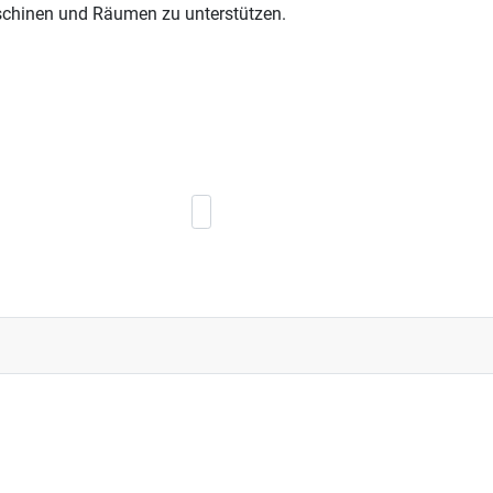
aschinen und Räumen zu unterstützen.
Nächster Beitrag: Hackaton im Makerspac