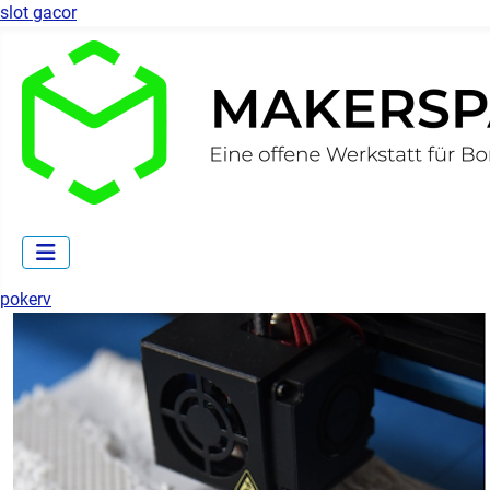
slot gacor
pokerv