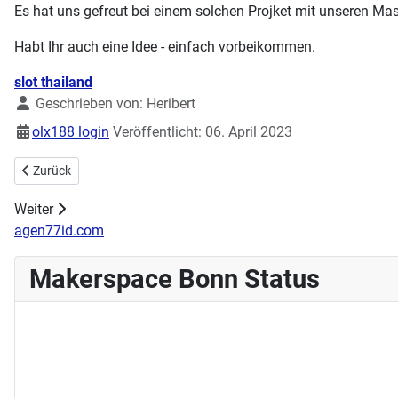
Es hat uns gefreut bei einem solchen Projket mit unseren M
Habt Ihr auch eine Idee - einfach vorbeikommen.
Details
slot thailand
Geschrieben von:
Heribert
olx188 login
Veröffentlicht: 06. April 2023
Vorheriger Beitrag: Handarbeitstreff 07.05.2023 11:00 - 15:00 Uhr
Zurück
Weiter
agen77id.com
Makerspace Bonn Status