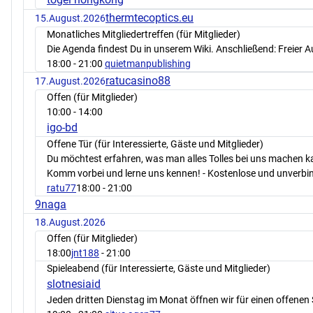
thermtecoptics.eu
15.August.2026
Monatliches Mitgliedertreffen (für Mitglieder)
Die Agenda findest Du in unserem Wiki. Anschließend: Freier 
18:00
- 21:00
quietmanpublishing
ratucasino88
17.August.2026
Offen (für Mitglieder)
10:00
- 14:00
igo-bd
Offene Tür (für Interessierte, Gäste und Mitglieder)
Du möchtest erfahren, was man alles Tolles bei uns machen 
Komm vorbei und lerne uns kennen! - Kostenlose und unverbin
ratu77
18:00
- 21:00
9naga
18.August.2026
Offen (für Mitglieder)
18:00
jnt188
- 21:00
Spieleabend (für Interessierte, Gäste und Mitglieder)
slotnesiaid
Jeden dritten Dienstag im Monat öffnen wir für einen offenen 