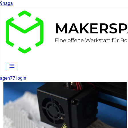
9naga
agen77 login