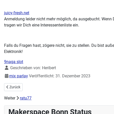
juicy-fresh.net
Anmeldung leider nicht mehr möglich, da ausgebucht. Wenn Du
tragen wir Dich eine Interessentenliste ein.
Falls du Fragen hast, zögere nicht, sie zu stellen. Du bist au
Elektronik!
9naga slot
Details
Geschrieben von:
Heribert
mix parlay
Veröffentlicht: 31. Dezember 2023
Vorheriger Beitrag: Maker-Mittwoch am 28.02.2024 Workshop Stic
Zurück
Weiter
ratu77
Makerspace Bonn Status