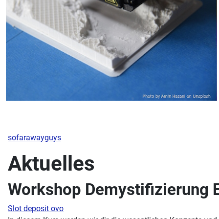
sofarawayguys
Aktuelles
Workshop Demystifizierung 
Slot deposit ovo