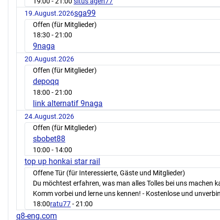
19:00
- 21:00
situs agen77
sga99
19.August.2026
Offen (für Mitglieder)
18:30
- 21:00
9naga
20.August.2026
Offen (für Mitglieder)
depoqq
18:00
- 21:00
link alternatif 9naga
24.August.2026
Offen (für Mitglieder)
sbobet88
10:00
- 14:00
top up honkai star rail
Offene Tür (für Interessierte, Gäste und Mitglieder)
Du möchtest erfahren, was man alles Tolles bei uns machen 
Komm vorbei und lerne uns kennen! - Kostenlose und unverbin
18:00
ratu77
- 21:00
q8-eng.com