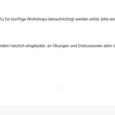
 für künftige Workshops benachrichtigt werden willst, bitte ei
ßerdem herzlich eingeladen, an Übungen und Diskussionen aktiv te
kmaschine
Nächster Beitrag: Handarbeitstre