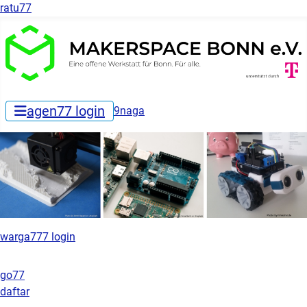
ratu77
agen77 login
9naga
warga777 login
go77
daftar