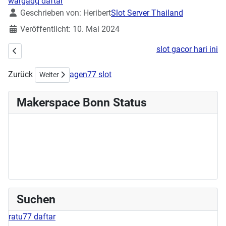
wargaqq daftar
Details
Geschrieben von:
Heribert
Slot Server Thailand
Veröffentlicht: 10. Mai 2024
slot gacor hari ini
Vorheriger Beitrag: Stick- & Nähworkshop am 02.06.2024
Zurück
agen77 slot
Nächster Beitrag: Workshop am Sonntag: Shrinkplastik
Weiter
Makerspace Bonn Status
Suchen
ratu77 daftar