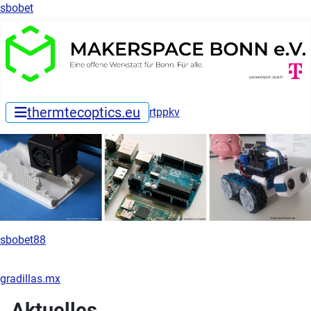
sbobet
thermtecoptics.eu
rtppkv
sbobet88
gradillas.mx
Aktuelles