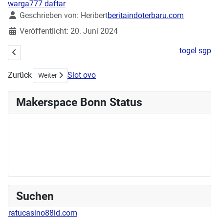
warga777 daftar
Details
Geschrieben von:
Heribert
beritaindoterbaru.com
Veröffentlicht: 20. Juni 2024
togel sgp
Vorheriger Beitrag: Workshop Schmuck und Patches am 23.06.2024
Zurück
Slot ovo
Nächster Beitrag: Stick- & Nähworkshop am 02.06.2024
Weiter
Makerspace Bonn Status
Suchen
ratucasino88id.com