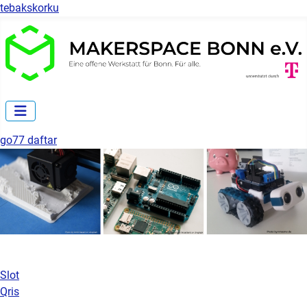
tebakskorku
go77 daftar
Slot
Qris