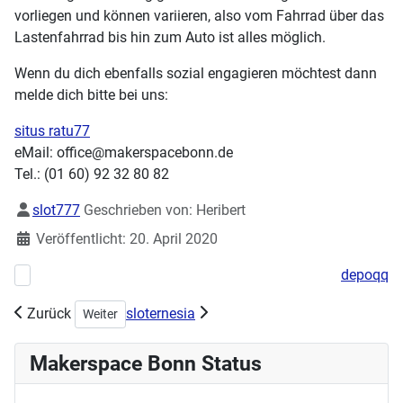
vorliegen und können variieren, also vom Fahrrad über das
Lastenfahrrad bis hin zum Auto ist alles möglich.
Wenn du dich ebenfalls sozial engagieren möchtest dann
melde dich bitte bei uns:
situs ratu77
eMail: office@makerspacebonn.de
Tel.: (01 60) 92 32 80 82
Details
slot777
Geschrieben von:
Heribert
Veröffentlicht: 20. April 2020
depoqq
Vorheriger Beitrag: Abschluß des MSB Coronaprojektes
Zurück
sloternesia
Nächster Beitrag: Es ist wieder Dorkbot Zeit im MakerSpa
Weiter
Makerspace Bonn Status