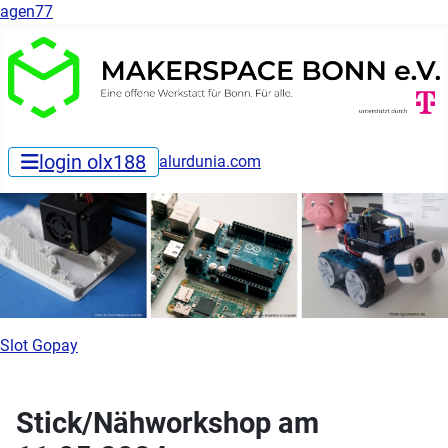
agen77
login olx188
alurdunia.com
Slot Gopay
Stick/Nähworkshop am