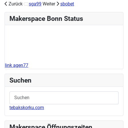
Zurück
sga99
Weiter
sbobet
Nächster Beitrag: Acrylworkshop am Samstag, den 11.05
Makerspace Bonn Status
link agen77
Suchen
tebakskorku.com
Makerspace Öffnungszeiten