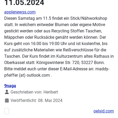
11.05.2024
applenewss.com
Diesen Samstag am 11.5 findet ein Stick/Nähworkshop
statt. In welchem entweder Blumen oder eigene Motive
gestickt werden oder aus Recycling Stoffen Taschen,
Mäppchen oder Rucksäcke genäht werden können. Der
Kurs geht von 16:00 bis 19:00 Uhr und ist kostenfrei, bis
auf zusätzliche Materialien wie Reißverschlüsse für die
Taschen. Der Kurs findet im Kulturzentrum altes Rathaus in
Oberkassel statt: Königswinterer Str. 720, 53227 Bonn.
Bitte meldet euch unter dieser E-Mail-Adresse an: maddy-
pfeiffer (at) outlook.com .
Details
9naga
Geschrieben von:
Heribert
Veröffentlicht: 08. Mai 2024
oelxid.com
Vorheriger Beitrag: Workshop am Sonntag: Shrinkplastik